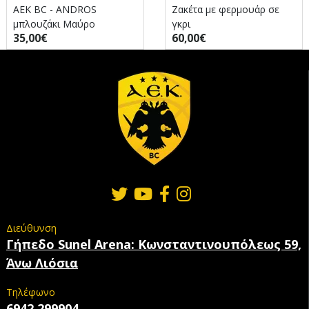
AEK BC - ANDROS
Ζακέτα με φερμουάρ σε
μπλουζάκι Μαύρο
γκρι
35,00€
60,00€
Διεύθυνση
Γήπεδο Sunel Arena: Κωνσταντινουπόλεως 59,
Άνω Λιόσια
Τηλέφωνο
6942 299904