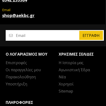
Email
shop@aekbc.gr
ΕΓΓΡΑΦΉ
Ο ΛΟΓΑΡΙΑΣΜΌΣ ΜΟΥ
ΧΡΉΣΙΜΕΣ ΣΕΛΊΔΕΣ
Επιστροφές
Η Ιστορία μας
Οι παραγγελίες μου
Αγωνιστική Έδρα
Παρακολούθηση
Νέα
Υποστήριξη
Χορηγοί
Sitemap
ΠΛΗΡΟΦΟΡΊΕΣ