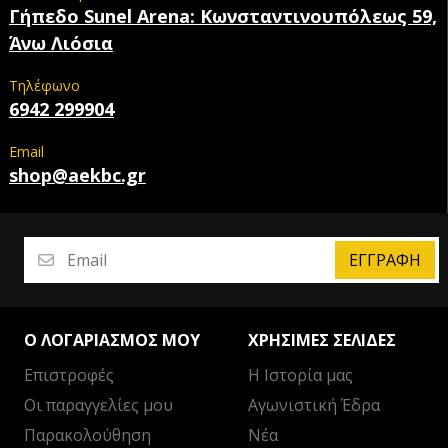
Γήπεδο Sunel Arena: Κωνσταντινουπόλεως 59,
Άνω Λιόσια
Τηλέφωνο
6942 299904
Email
shop@aekbc.gr
ΕΓΓΡΑΦΉ
Ο ΛΟΓΑΡΙΑΣΜΌΣ ΜΟΥ
ΧΡΉΣΙΜΕΣ ΣΕΛΊΔΕΣ
Επιστροφές
Η Ιστορία μας
Οι παραγγελίες μου
Αγωνιστική Έδρα
Παρακολούθηση
Νέα