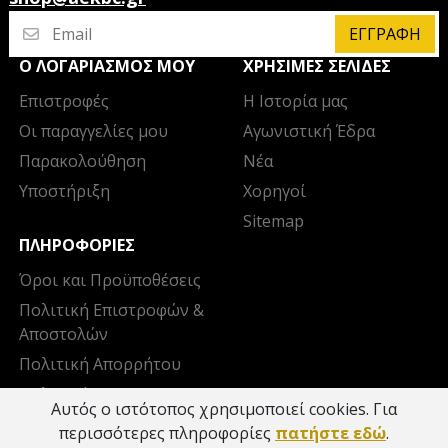
ΕΓΓΡΑΦΉ
Ο ΛΟΓΑΡΙΑΣΜΌΣ ΜΟΥ
ΧΡΉΣΙΜΕΣ ΣΕΛΊΔΕΣ
Επιστροφές
Η Ιστορία μας
Οι παραγγελίες μου
Αγωνιστική Έδρα
Παρακολούθηση
Νέα
Υποστήριξη
Χορηγοί
Sitemap
ΠΛΗΡΟΦΟΡΊΕΣ
Όροι και Προϋποθέσεις
Πολιτική Επιστροφών &
Αποστολών
Πολιτική Απορρήτου
Πολιτική Cookies
Αυτός ο ιστότοπος χρησιμοποιεί cookies. Για
Επικοινωνία
περισσότερες πληροφορίες
πατήστε εδώ
.