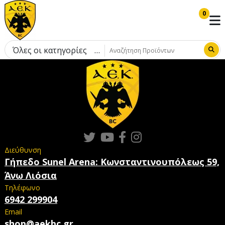
0
Όλες οι κατηγορίες
Διεύθυνση
Γήπεδο Sunel Arena: Κωνσταντινουπόλεως 59,
Άνω Λιόσια
Τηλέφωνο
6942 299904
Email
shop@aekbc.gr