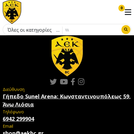
0
Όλες οι κατηγορίες
Διεύθυνση
Γήπεδο Sunel Arena: Κωνσταντινουπόλεως 59,
Άνω Λιόσια
Τηλέφωνο
6942 299904
Email
shop@aekbc.gr