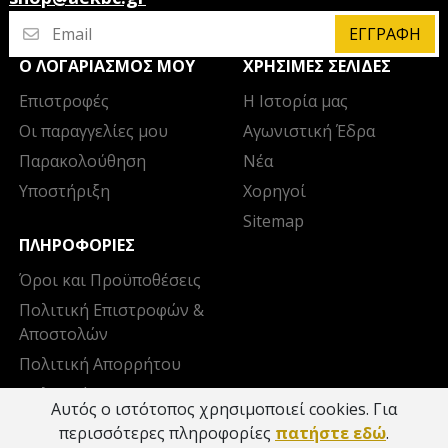
ΕΓΓΡΑΦΉ
Ο ΛΟΓΑΡΙΑΣΜΌΣ ΜΟΥ
ΧΡΉΣΙΜΕΣ ΣΕΛΊΔΕΣ
Επιστροφές
Η Ιστορία μας
Οι παραγγελίες μου
Αγωνιστική Έδρα
Παρακολούθηση
Νέα
Υποστήριξη
Χορηγοί
Sitemap
ΠΛΗΡΟΦΟΡΊΕΣ
Όροι και Προϋποθέσεις
Πολιτική Επιστροφών &
Αποστολών
Πολιτική Απορρήτου
Πολιτική Cookies
Αυτός ο ιστότοπος χρησιμοποιεί cookies. Για
Επικοινωνία
περισσότερες πληροφορίες
πατήστε εδώ
.