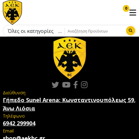
0
Όλες οι κατηγορίες
Διεύθυνση
Γήπεδο Sunel Arena: Κωνσταντινουπόλεως 59,
Άνω Λιόσια
Τηλέφωνο
6942 299904
Email
shop@aekbc.gr