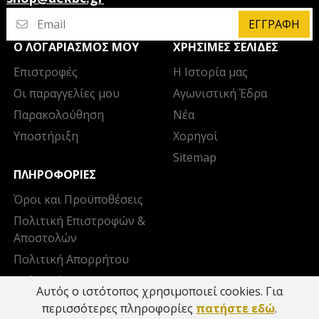
ΕΓΓΡΑΦΉ
Ο ΛΟΓΑΡΙΑΣΜΌΣ ΜΟΥ
ΧΡΉΣΙΜΕΣ ΣΕΛΊΔΕΣ
Επιστροφές
Η Ιστορία μας
Οι παραγγελίες μου
Αγωνιστική Έδρα
Παρακολούθηση
Νέα
Υποστήριξη
Χορηγοί
Sitemap
ΠΛΗΡΟΦΟΡΊΕΣ
Όροι και Προϋποθέσεις
Πολιτική Επιστροφών &
Αποστολών
Πολιτική Απορρήτου
Πολιτική Cookies
Αυτός ο ιστότοπος χρησιμοποιεί cookies. Για
Επικοινωνία
περισσότερες πληροφορίες
πατήστε εδώ
.