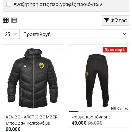
Αναζήτηση στις περιγραφές προϊόντων
Φίλτρα
Προσφορά
16% Claimed
AEK BC - ARCTIC BOMBER
Φόρμα προπόνησης
40,00€
56,00€
Μπουφάν Καπιτονέ με
90,00€
κουκούλα