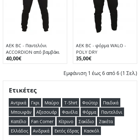
AEK BC - Παντελόνι
AEK BC - φόρμα WALO -
ACCORDION από βαμβάκι
POLY DRY
40,00€
35,00€
και πολυεστέρα με πλαϊνές
τσέπες
Εμφάνιση 1 έως 6 από 6 (1 Σελ.)
Ετικέτες
Αντρικά
Γκρι
Μαύρο
T-Shirt
Φούτερ
Παιδικά
Μπουφάν
Αξεσουάρ
Φανέλα
Φόρμα
Παντελόνι
Καπέλο
Fan Corner
Κίτρινο
Σακίδιο
Ζακέτα
Ελλάδος
Ανδρικά
Εκτός έδρας
Κασκόλ