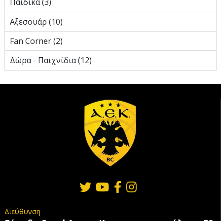
Παιδικά (3)
Αξεσουάρ (10)
Fan Corner (2)
Δώρα - Παιχνίδια (12)
Διεύθυνση