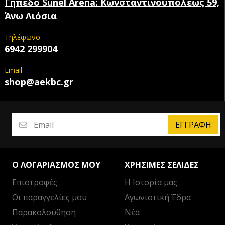
Γήπεδο Sunel Arena: Κωνσταντινουπόλεως 59,
Άνω Λιόσια
Τηλέφωνο
6942 299904
Email
shop@aekbc.gr
ΕΓΓΡΑΦΉ
Ο ΛΟΓΑΡΙΑΣΜΌΣ ΜΟΥ
ΧΡΉΣΙΜΕΣ ΣΕΛΊΔΕΣ
Επιστροφές
Η Ιστορία μας
Οι παραγγελίες μου
Αγωνιστική Έδρα
Παρακολούθηση
Νέα