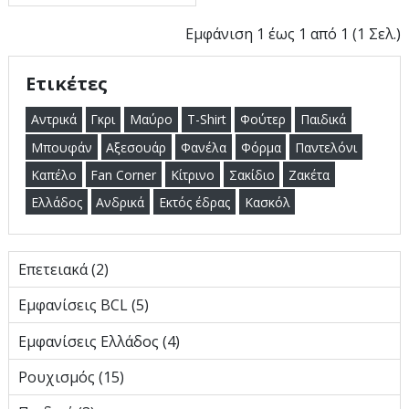
Εμφάνιση 1 έως 1 από 1 (1 Σελ.)
Ετικέτες
Αντρικά
Γκρι
Μαύρο
T-Shirt
Φούτερ
Παιδικά
Μπουφάν
Αξεσουάρ
Φανέλα
Φόρμα
Παντελόνι
Καπέλο
Fan Corner
Κίτρινο
Σακίδιο
Ζακέτα
Ελλάδος
Ανδρικά
Εκτός έδρας
Κασκόλ
Eπετειακά (2)
Εμφανίσεις BCL (5)
Εμφανίσεις Ελλάδος (4)
Ρουχισμός (15)