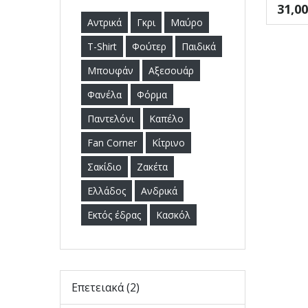
31,0
Αντρικά
Γκρι
Μαύρο
T-Shirt
Φούτερ
Παιδικά
Μπουφάν
Αξεσουάρ
Φανέλα
Φόρμα
Παντελόνι
Καπέλο
Fan Corner
Κίτρινο
Σακίδιο
Ζακέτα
Ελλάδος
Ανδρικά
Εκτός έδρας
Κασκόλ
Eπετειακά (2)