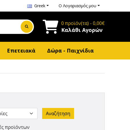
Greek
Ο Λογαριασμός μου
0 προϊόν(τα) - 0,00€
Καλάθι Αγορών
Επετειακά
Δώρα - Παιχνίδια
ές προϊόντων