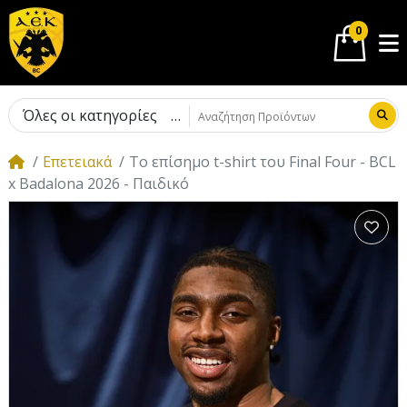
0
Όλες οι κατηγορίες
Eπετειακά
Τo επίσημo t-shirt του Final Four - BCL
x Badalona 2026 - Παιδικό