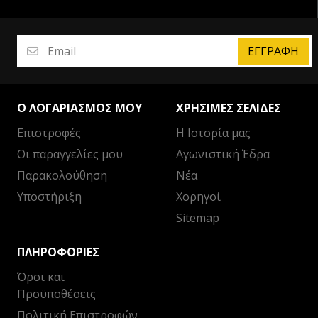
ΕΓΓΡΑΦΉ
Ο ΛΟΓΑΡΙΑΣΜΌΣ ΜΟΥ
ΧΡΉΣΙΜΕΣ ΣΕΛΊΔΕΣ
Επιστροφές
Η Ιστορία μας
Οι παραγγελίες μου
Αγωνιστική Έδρα
Παρακολούθηση
Νέα
Υποστήριξη
Χορηγοί
Sitemap
ΠΛΗΡΟΦΟΡΊΕΣ
Όροι και
Προϋποθέσεις
Πολιτική Επιστροφών