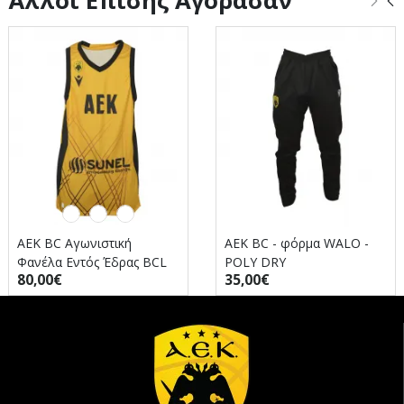
Άλλοι Επίσης Αγόρασαν
AEK BC Αγωνιστική
AEK BC - φόρμα WALO -
Φανέλα Εντός Έδρας BCL
POLY DRY
80,00€
35,00€
2025/26