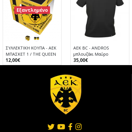
Εξαντλημένο
ΣΥΛΛΕΚΤΙΚΗ ΚΟΥΠΑ - ΑΕΚ
AEK BC - ANDROS
ΜΠΑΣΚΕΤ 1 / THE QUEEN
μπλουζάκι Μαύρο
12,00€
35,00€
IS HERE (ΣΥΣΚ)